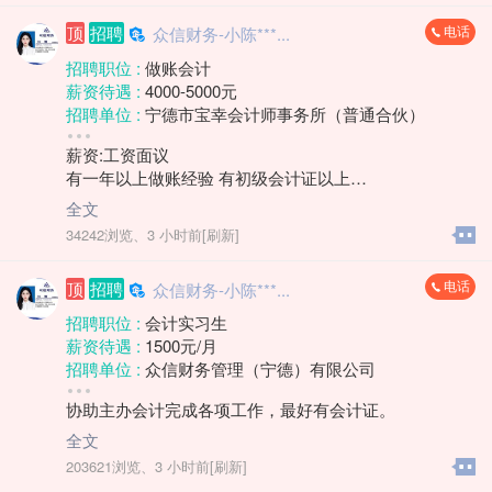
四、薪资待遇面议。
电话
顶
招聘
众信财务-小陈***...
五、上班时间：上午8:30-12:00 下午14:00-17:30
周末双休，法定节假日放假。
招聘职位 :
做账会计
薪资待遇 :
4000-5000元
招聘单位 :
宁德市宝幸会计师事务所（普通合伙）
招聘人数 :
若干
薪资:工资面议
性别要求 :
女
有一年以上做账经验 有初级会计证以上
年龄要求 :
年龄不限
1.熟练使用帐套软件，凭证录入，以及税务申报税务问题
学历要求 :
学历不限
全文
处理等
工作经验 :
1-3年
34242浏览、
3 小时前[刷新]
2.能够独立完成帐套
地区 :
柘荣县 双城镇
3.有代账公司工作经验优先
电话
顶
招聘
众信财务-小陈***...
上班时间：8.30-12.00 14:00-17:30周末双休，法定节假
日
招聘职位 :
会计实习生
薪资待遇 :
1500元/月
招聘单位 :
众信财务管理（宁德）有限公司
招聘人数 :
若干
协助主办会计完成各项工作，最好有会计证。
性别要求 :
女
年龄要求 :
30岁以下
全文
学历要求 :
大专
203621浏览、
3 小时前[刷新]
工作经验 :
经验不限