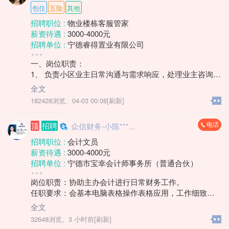
包住
五险
其他
招聘职位 :
物业楼栋客服管家
薪资待遇 :
3000-4000元
招聘单位 :
宁德睿得置业有限公司
招聘人数 :
2人
一、岗位职责：
性别要求 :
性别不限
1、 负责小区业主日常沟通与需求响应，处理业主咨询、
年龄要求 :
年龄不限
投诉及报修协调工作；
学历要求 :
学历不限
全文
2、 维护小区公共区域秩序，协助监督环境卫生、绿化养
工作经验 :
经验不限
182428浏览、
04-03 00:08[刷新]
护等日常服务质量；
地区 :
柘荣县 双城镇
3、 协助组织小区社区活动，提升业主居住满意度，建立
电话
顶
招聘
众信财务-小陈***...
良好邻里关系；
4、 负责楼宇巡查，记录装修期间业主违规情况及公共设
招聘职位 :
会计文员
施异常情况等，及时对接维修部门处理。
薪资待遇 :
3000-4000元
二、岗位要求：
招聘单位 :
宁德市宝幸会计师事务所（普通合伙）
1、 中专及以上学历，身体健康，具有1年以上物业楼管
招聘人数 :
若干
或相关服务岗位工作经验优先；
岗位职责：协助主办会计进行日常财务工作。
性别要求 :
女
2、具备良好的沟通表达与协调能力，能耐心解答业主问
任职要求：会基本电脑表格操作表格应用，工作细致、
年龄要求 :
40岁以下
题，处理突发情况；
严谨，具有较强的责任心和敬业精神；具备良好的沟通
学历要求 :
学历不限
全文
3、熟悉物业管理相关流程及法律法规者优先。
能力和团队协作精神；具有较强的学习能力，能快速适
工作经验 :
经验不限
32648浏览、
3 小时前[刷新]
应公司财务工作流程和节奏。
地区 :
柘荣县 双城镇