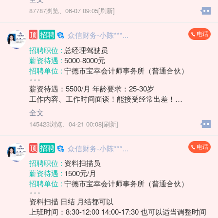
学历要求 :
学历不限
87787浏览、
06-07 09:05[刷新]
工作经验 :
经验不限
地区 :
柘荣县 双城镇
电话
顶
招聘
众信财务-小陈***...
招聘职位 :
总经理驾驶员
薪资待遇 :
5000-8000元
招聘单位 :
宁德市宝幸会计师事务所（普通合伙）
招聘人数 :
1人
薪资待遇：5500/月 年龄要求：25-30岁
性别要求 :
男
工作内容、工作时间面谈！能接受经常出差！
学历要求 :
学历不限
要求身体健康，具有C1及以上驾驶证，技术过硬，具有3
工作经验 :
经验不限
全文
年以上安全驾驶经验，退役军人优先。
地区 :
柘荣县
145423浏览、
04-21 00:08[刷新]
电话
顶
招聘
众信财务-小陈***...
招聘职位 :
资料扫描员
薪资待遇 :
1500元/月
招聘单位 :
宁德市宝幸会计师事务所（普通合伙）
招聘人数 :
若干
资料扫描 日结 月结都可以
性别要求 :
性别不限
上班时间：8:30-12:00 14:00-17:30 也可以适当调整时间
年龄要求 :
年龄不限