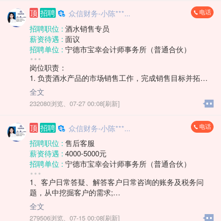
地区 :
柘荣县
电话
顶
招聘
众信财务-小陈***...
招聘职位 :
酒水销售专员
薪资待遇 :
面议
招聘单位 :
宁德市宝幸会计师事务所（普通合伙）
招聘人数 :
1人
岗位职责：
性别要求 :
女
1. 负责酒水产品的市场销售工作，完成销售目标并拓展
学历要求 :
学历不限
市场份额。
工作经验 :
经验不限
全文
2. 开展客户开发与维护，通过多种方式建立稳定的客户
地区 :
柘荣县 双城镇
232080浏览、
07-27 00:08[刷新]
关系网络。
3. 收集市场反馈信息，协助制定销售策略和推广方案。
电话
顶
招聘
众信财务-小陈***...
4. 协同渠道及团队完成销售任务，提升产品市场覆盖
率。
招聘职位 :
售后客服
薪资待遇 :
4000-5000元
任职要求：
招聘单位 :
宁德市宝幸会计师事务所（普通合伙）
1. 具备销售岗位工作经验，熟悉快消品或酒水行业销售
招聘人数 :
若干
渠道者优先。
1、客户日常答疑、解答客户日常咨询的账务及税务问
性别要求 :
性别不限
2. 具有较强的客户沟通能力和市场洞察力，能独立推进
题，从中挖掘客户的需求;
学历要求 :
学历不限
销售进程。
2、根据企业经营情况，电话销售挖掘客户需求，完成增
工作经验 :
经验不限
全文
3. 工作积极主动，具备良好的抗压能力与目标导向意
值业绩目标;
地区 :
柘荣县
279506浏览、
07-15 00:08[刷新]