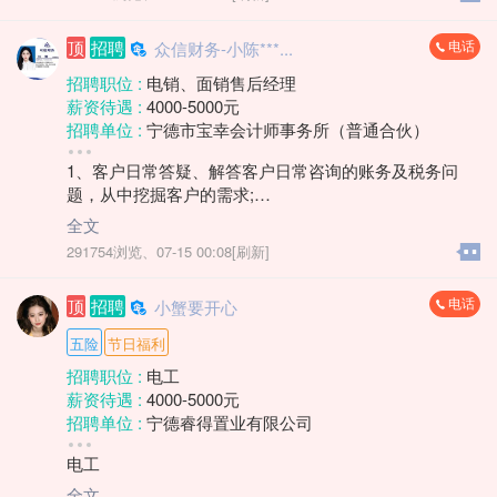
识。
任职资格:
4. 能适应一定程度的外出拜访与市场拓展工作。
1、认真细致，愿意尝试销售工作，有一定抗压能力。
电话
顶
招聘
众信财务-小陈***...
上班时间和薪资待遇面议。
薪资待遇:
1、无责底薪+阶梯式提成+绩效奖金+各种补贴≈每月综
招聘职位 :
电销、面销售后经理
合薪资5-10k;
薪资待遇 :
4000-5000元
2、带薪岗前培训，培训产品信息和客户分类等;
招聘单位 :
宁德市宝幸会计师事务所（普通合伙）
3、公正透明的晋升通道，业绩做的好3个月即可晋升财
招聘人数 :
若干
税经理;底薪升至4500；
1、客户日常答疑、解答客户日常咨询的账务及税务问
性别要求 :
女
4、8.30-12:00 14:30-18:00，上六休一，法定节假日休
题，从中挖掘客户的需求;
学历要求 :
学历不限
息。
2、根据企业经营情况，电话销售挖掘客户需求，完成增
工作经验 :
经验不限
全文
值业绩目标;
地区 :
柘荣县
291754浏览、
07-15 00:08[刷新]
任职资格:
1、认真细致，愿意尝试销售工作，有一定抗压能力。
电话
顶
招聘
小蟹要开心
薪资待遇:
1、无责底薪+阶梯式提成+绩效奖金+各种补贴≈每月综
五险
节日福利
合薪资5-10k;
招聘职位 :
电工
2、带薪岗前培训，培训产品信息和客户分类等;
薪资待遇 :
4000-5000元
3、公正透明的晋升通道，业绩做的好3个月即可晋升财
招聘单位 :
宁德睿得置业有限公司
税经理;底薪升至4500；
招聘人数 :
1人
4、8.30-12:00 14:30-18:00，上六休一，法定节假日休
电工
性别要求 :
性别不限
息。
年龄要求 :
年龄不限
全文