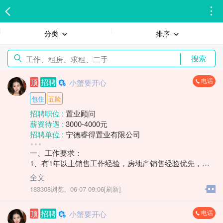
分类
排序
搜索
电话
顶
招聘
小蟹要开心
包住
五险
招聘职位 :
置业顾问
薪资待遇 :
3000-4000元
招聘单位 :
宁德睿得置业有限公司
招聘人数 :
1人
一、工作要求：
性别要求 :
性别不限
1、有1年以上销售工作经验，房地产销售经验优先，需
年龄要求 :
年龄不限
具备一定的客户开发、沟通和谈判能力；
学历要求 :
学历不限
全文
2、熟悉本地房地产市场动态、政策法规，了解不同楼盘
工作经验 :
经验不限
183308浏览、
06-07 09:06[刷新]
的特点和优势，能为客户提供专业的购房建议；
地区 :
柘荣县 双城镇
3、具备良好的销售技巧和谈判能力，能够有效挖掘客户
电话
顶
招聘
小蟹要开心
需求，促成交易，完成销售目标。