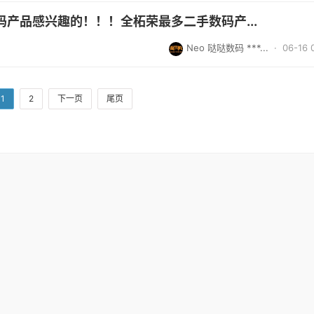
产品感兴趣的！！！全柘荣最多二手数码产...
Neo 哒哒数码 ***...
· 06-16 
1
2
下一页
尾页