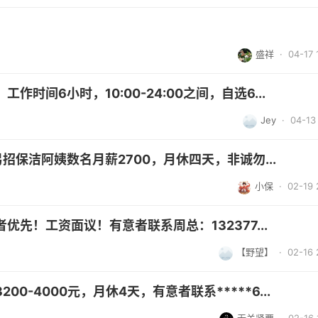
盛祥
· 04-17 
时间6小时，10:00-24:00之间，自选6...
Jey
· 04-13 
招保洁阿姨数名月薪2700，月休四天，非诚勿...
小保
· 02-19 
先！工资面议！有意者联系周总：132377...
【野望】
· 02-16 
0-4000元，月休4天，有意者联系*****6...