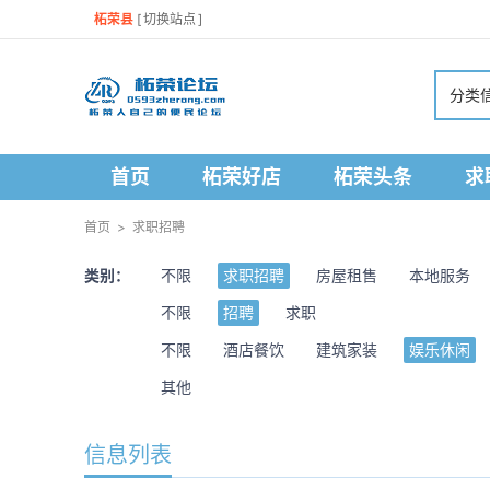
柘荣县
[
切换站点
]
分类
首页
柘荣好店
柘荣头条
求
首页
>
求职招聘
类别：
不限
求职招聘
房屋租售
本地服务
不限
招聘
求职
不限
酒店餐饮
建筑家装
娱乐休闲
其他
信息列表