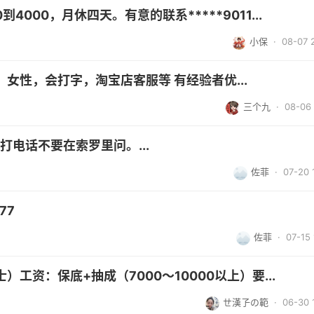
000，月休四天。有意的联系*****9011...
小保
· 08-07 
女性，会打字，淘宝店客服等 有经验者优...
三个九
· 08-06 
打电话不要在索罗里问。...
佐菲
· 07-20 
77
佐菲
· 07-15 
工资：保底+抽成（7000～10000以上）要...
ㄝ漢孒の範
· 06-30 