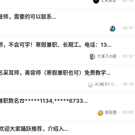
无关紧要
· 02-16 
师，需要的可以联系...
· 01-17 
，不会可学！寒假兼职、长期工。电话：13...
ㄝ漢孒の範
· 01-12 
采耳师，美容师（寒假兼职也可）免费教学...
A桃子 ⃢...
· 01-12 
*****1134,*****6733...
朋友圈
· 01-02 
荣淘个机优品数码 招人啦(•̀ᴗ•́)و ̑̑欢迎大家踊跃推荐，介绍入...