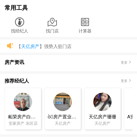
常用工具
找经纪人
找门店
计算器
【
天亿房产
】强势入驻门店
【
安居邦成房产
】强势入驻门店
房产资讯
【
安居邦成房产
】强势入驻门店
更多
【
索罗房产
】强势入驻门店
【
天亿房产
】强势入驻门店
推荐经纪人
更多
【
天亿房产
】强势入驻门店
【
安家房产锦绣店
】强势入驻门店
【
云淡风轻...
】发布了
单间出租
【
德哥
】发布了
锦绣花园楼中楼
柘荣房产白晓生
房产置业经理柯
天亿房产珊珊
【
笛鸣
】发布了
办公-写字楼-培训班-舞蹈室出租
安家房产 东区店
天亿房产
天亿房产
【
圆富贵^_^...
】发布了
可单间，可两间，可带厨房
【
柘荣邦成房...
】发布了
长寿之乡柘荣