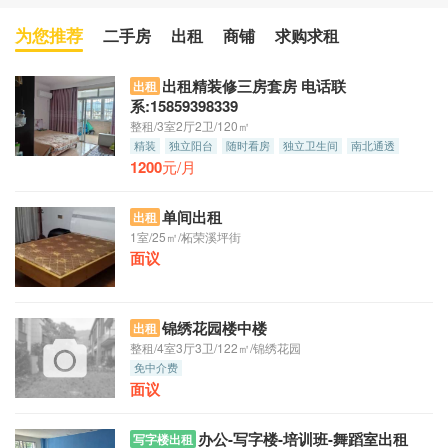
为您推荐
二手房
出租
商铺
求购求租
出租精装修三房套房 电话联
出租
系:15859398339
整租/3室2厅2卫/120㎡
精装
独立阳台
随时看房
独立卫生间
南北通透
1200
押一付三
元/月
单间出租
出租
1室/25㎡/柘荣溪坪街
面议
锦绣花园楼中楼
出租
整租/4室3厅3卫/122㎡/锦绣花园
免中介费
面议
办公-写字楼-培训班-舞蹈室出租
写字楼出租