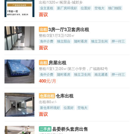
出租/1320㎡/柘荣县-城郊乡
业主直租
新厂房环境好
位置好
空地大
独门独院
面议
大电量
独栋
交通方便
3房一厅3卫套房出租
出租
整租/3室1厅3卫/120㎡
免中介费
独立阳台
随时看房
独立卫生间
押一付三
面议
房屋出租
出租
整租/1室1卫/20㎡/第三小学旁，广福路82号
免中介费
随时看房
独立卫生间
南北通透
押一付三
400
元/月
仓库出租
仓库出租
出租/80㎡/-
新仓库环境好
位置好
空地大
面议
县委桥头套房出售
二手房