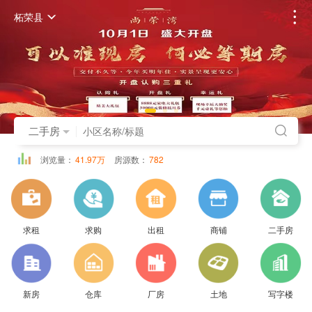
柘荣县
二手房
浏览量：
41.97万
房源数：
782
求租
求购
出租
商铺
二手房
新房
仓库
厂房
土地
写字楼