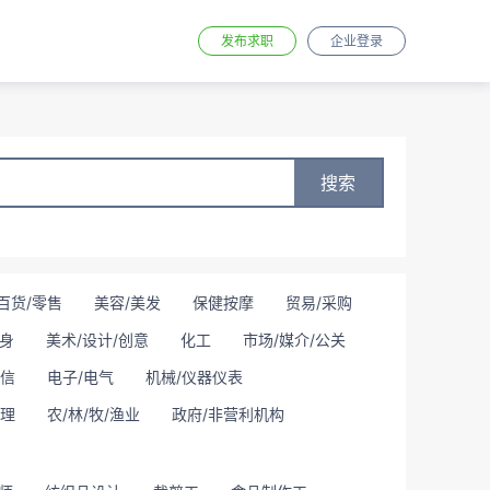
发布求职
企业登录
搜索
百货/零售
美容/美发
保健按摩
贸易/采购
身
美术/设计/创意
化工
市场/媒介/公关
通信
电子/电气
机械/仪器仪表
理
农/林/牧/渔业
政府/非营利机构