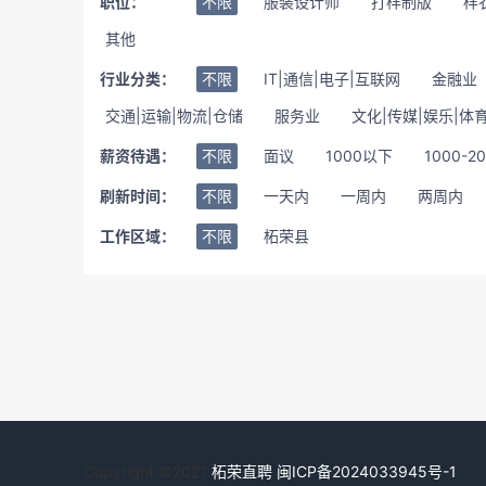
职位：
不限
服装设计师
打样制版
样
其他
行业分类：
不限
IT|通信|电子|互联网
金融业
交通|运输|物流|仓储
服务业
文化|传媒|娱乐|体
薪资待遇：
不限
面议
1000以下
1000-2
刷新时间：
不限
一天内
一周内
两周内
工作区域：
不限
柘荣县
Copyright ©2021
柘荣直聘
闽ICP备2024033945号-1