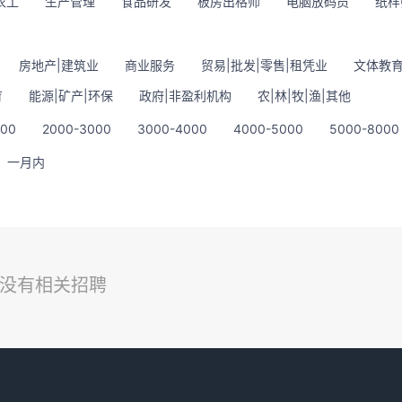
衣工
生产管理
食品研发
板房出格师
电脑放码员
纸样
房地产|建筑业
商业服务
贸易|批发|零售|租凭业
文体教育
育
能源|矿产|环保
政府|非盈利机构
农|林|牧|渔|其他
000
2000-3000
3000-4000
4000-5000
5000-8000
一月内
没有相关招聘