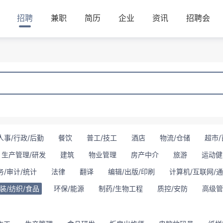
招聘
兼职
简历
企业
资讯
招聘会
人事/行政/后勤
餐饮
普工/技工
酒店
物流/仓储
超市/
生产管理/研发
建筑
物业管理
房产中介
旅游
运动健
务/审计/统计
法律
翻译
编辑/出版/印刷
计算机/互联网/
装/纺织/食品
环保/能源
制药/生物工程
质控/安防
高级管