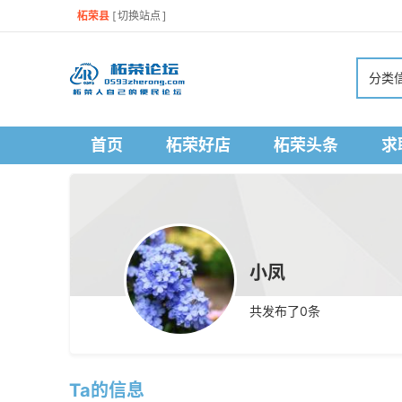
柘荣县
[
切换站点
]
分类
首页
柘荣好店
柘荣头条
求
小凤
共发布了
0
条
Ta的信息