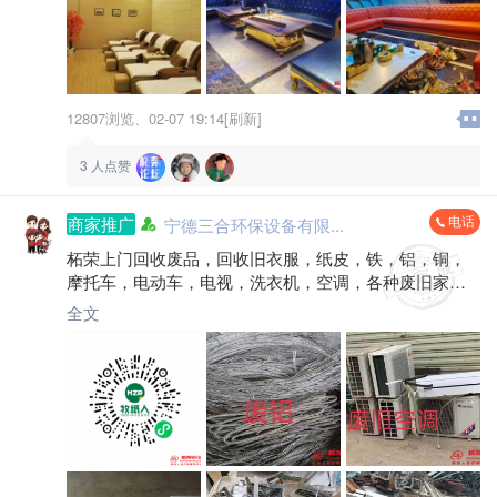
12807浏览、
02-07 19:14[刷新]
3
人点赞
电话
商家推广
宁德三合环保设备有限...
柘荣上门回收废品，回收旧衣服，纸皮，铁，铝，铜，
摩托车，电动车，电视，洗衣机，空调，各种废旧家
电，各种废旧金属等，有需要处理废品的一个电话我们
全文
上门回收方便快捷……电话*****6029微信同号