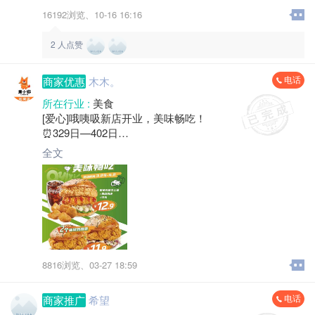
16192浏览、
10-16 16:16
2
人点赞
电话
商家优惠
木木。
所在行业 :
美食
[爱心]哦咦吸新店开业，美味畅吃！
⏰3️29日—4️02日
2个鸡排堡只要11.9
全文
芝士堡套餐低至12.9
[转圈]进店还可享受可乐无限续杯
[勾引]快来哦咦吸畅享舌尖美味吧！
地址：柘荣县双城镇荣华路1-16号
8816浏览、
03-27 18:59
电话
商家推广
希望