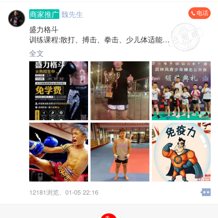
电话
商家推广
魏先生
盛力格斗
训练课程:散打、搏击、拳击、少儿体适能
新馆起航免学费地址:柘荣县体育中心
全文
整年只收会员费1000元，训练包括寒暑假
招收:6周岁以上报名热线:*****9302
盛力格斗训练中心欢迎你的加入
12181浏览、
01-05 22:16