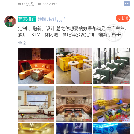
8089浏览、
02-22 20:32
电话
商家推广
姓路.名过₅₂₀¹³...
定制 、翻新、设计 总之你想要的效果都满足 本店主营:
酒店、KTV，休闲吧，餐吧等沙发定制、翻新，椅子、
床头靠垫，软硬包 、美容院 、足浴店按摩床椅等等 汽车
全文
内饰改装 :星空顶、 方盘、 真皮座椅 、360全包脚垫、
贴膜等 有需要的朋友可以拨打咨询电话:*****8369 地址:
柘荣县西坪街安置房