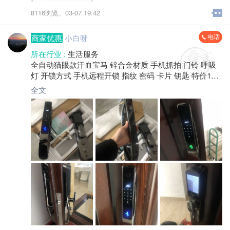
8116浏览、
03-07 19:42
电话
商家优惠
小白呀
所在行业 :
生活服务
全自动猫眼款汗血宝马 锌合金材质 手机抓拍 门铃 呼吸
灯 开锁方式 手机远程开锁 指纹 密码 卡片 钥匙 特价159
9包安装售后 有需要的可以加微信了解 更多款式
全文