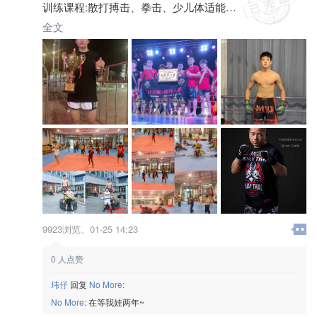
训练课程:散打搏击、拳击、少儿体适能
[庆祝]免学费[哇]免学费，报名送训练服一套
全文
只收会员费1000元/年 训练时间包括寒暑假
9923浏览、
01-25 14:23
0
人点赞
玮仔
回复
No More:
No More:
在等我娃两年~