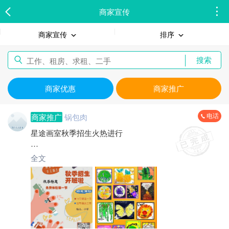
商家宣传
商家宣传
排序
搜索
商家优惠
商家推广
电话
商家推广
锅包肉
星途画室秋季招生火热进行
现有免费试听课，欢迎扫码咨询!!!
全文
针对幼儿园小班至小学六年级的全年龄段教学体系[哇]
设有美学启蒙/美学感知/美学畅想三大板块[得意]
[转圈]我们有着丰富课程内容【创意美术/手工黏土/线描
画/手工DIY创作】和完整课后体系!!!欢迎广大小朋友的加
入!!!
☎️小星老师电话：*****1506