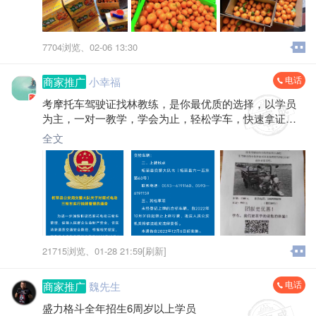
7704浏览、
02-06 13:30
电话
商家推广
小幸福
考摩托车驾驶证找林教练，是你最优质的选择，以学员
为主，一对一教学，学会为止，轻松学车，快速拿证，
通过率高。外地户口无需暂住证。联系电话:*****8838
全文
21715浏览、
01-28 21:59[刷新]
电话
商家推广
魏先生
盛力格斗全年招生6周岁以上学员