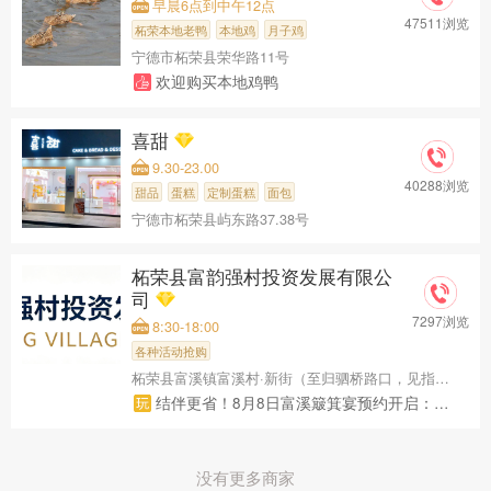
早晨6点到中午12点
47511浏览
柘荣本地老鸭
本地鸡
月子鸡
宁德市柘荣县荣华路11号
欢迎购买本地鸡鸭
喜甜
9.30-23.00
40288浏览
甜品
蛋糕
定制蛋糕
面包
宁德市柘荣县屿东路37.38号
柘荣县富韵强村投资发展有限公
司
7297浏览
8:30-18:00
各种活动抢购
柘荣县富溪镇富溪村·新街（至归驷桥路口，见指引牌）
结伴更省！8月8日富溪簸箕宴预约开启：一席吃尽山野乡味，赠破独饮料
没有更多商家