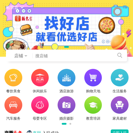
柘荣县
店铺
餐饮美食
休闲娱乐
酒店旅游
购物天地
生活服务
汽车服务
母婴专区
婚庆摄影
教育培训
家具建材
商圈
头条
喜甜
入驻成功
立即入驻