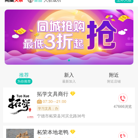
柘荣县富韵强村投资发展有限公司
入驻成功
柘荣本地老鸭
入驻成功
拓学文具商行
入驻成功
推荐
新入
附近
为你推荐
最新加入
附近店铺
拓学文具商行
07:30---21:00
47666浏览
学习文具；办
宁德市柘荣县河滨北路36号
柘荣本地老鸭