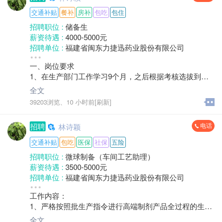
工作。
交通补贴
餐补
房补
包吃
包住
任职要求：
招聘职位 :
储备生
1、掌握生产工艺及流程、岗位关键风险控制。
薪资待遇 :
4000-5000元
2、熟练设备工作原理和操作方法，有粉针、冻干的工作
招聘单位 :
福建省闽东力捷迅药业股份有限公司
经验优先考虑。
招聘人数 :
2人
3、生产数据与质量问题的分析能力。
一、岗位要求
性别要求 :
性别不限
4、掌握人力资源管理的人员培训、绩效考核、激励机制
1、在生产部门工作学习9个月，之后根据考核选拔到不
年龄要求 :
年龄不限
的方法。
同的岗位定岗:工艺、技术、QA、QC2、认真负责，保证
学历要求 :
大专
全文
5、良好组织能力，跨部门沟通与协调能力。
出勤，能独立完成岗位本职工作3.能配合生产出勤，能接
工作经验 :
经验不限
39203浏览、
10 小时前[刷新]
受晚班，能完成岗位工作
地区 :
柘荣县 城郊乡
二、工作时间
电话
招聘
林诗颖
1、顶岗学习初期:8:00-17:30
2、后续逐步按生产排班时间工作，根据任务进行，8:00
交通补贴
包吃
医保
社保
五险
上班，下班时间根据生产安排不固定，平均每月按法定2
招聘职位 :
微球制备（车间工艺助理）
1.75天出勤，通过调休进行调节安排
薪资待遇 :
3500-5000元
3、定岗后按照定岗岗位时间安排
招聘单位 :
福建省闽东力捷迅药业股份有限公司
招聘人数 :
1人
工作内容：
性别要求 :
性别不限
1、严格按照批生产指令进行高端制剂产品全过程的生产
年龄要求 :
35岁以下
操作；
学历要求 :
本科
全文