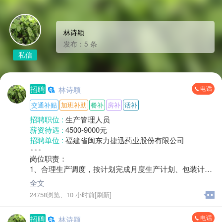
林诗颖
发布：5 条
私信
电话
招聘
林诗颖
交通补贴
加班补助
餐补
房补
话补
招聘职位 :
生产管理人员
薪资待遇 :
4500-9000元
招聘单位 :
福建省闽东力捷迅药业股份有限公司
招聘人数 :
2人
岗位职责：
性别要求 :
性别不限
1、合理生产调度，按计划完成月度生产计划、包装计
年龄要求 :
年龄不限
划。
学历要求 :
大专
全文
2、严格遵循产品工艺及标准作业，确保生产过程符合标
工作经验 :
1-3年
24758浏览、
10 小时前[刷新]
准。
地区 :
柘荣县 城郊乡
3、监督岗位作业，确保操作与文件规定一致性。
电话
招聘
林诗颖
4、做好偏差管理、变更管理、GMP规范生产、记录审核