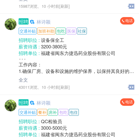
2、配合高端制剂研究院进行小试放大；
工作经验 :
1-3年
15987浏览、
10 小时前[刷新]
2、负责本岗位工艺规程和标准操作规程的执行，并参与
地区 :
柘荣县 城郊乡
起草和修订；
电话
招聘
林诗颖
3、配合工艺验证以及设备再验证工作的实施；
4、负责本岗位生产记录以及附属记录的填写；
交通补贴
加班补助
包吃
医保
社保
5、负责本岗位设备维护保养工作。
招聘职位 :
设备保全工
薪资待遇 :
3200-3800元
任职资格：
招聘单位 :
福建省闽东力捷迅药业股份有限公司
1、药学、制药工程、化学工程、生物工程、机械或计算
招聘人数 :
1人
机等相关专业大专以上学历；
工作内容：
性别要求 :
男
2、了解制药工艺和设备，了解制药行业相关的法规；
1.确保厂房、设备和设施的维护保养，以保持其良好的运
年龄要求 :
40岁以下
3、有1年及以上制药企业从业经验或生产、质量工作经
行状态；
学历要求 :
中专/技校
全文
验者优先；
2.负责厂房、设备和设施日常维修，保持其良好的运行不
工作经验 :
3-5年
43011浏览、
10 小时前[刷新]
4、有良好的团队合作精神和责任心，有较强的上进心和
影响生产；
地区 :
柘荣县 城郊乡
执行能力。
3.参与各技改项目和设备安装调试工作；
电话
招聘
林诗颖
4.做好对各车间操作工进行业务指导、监督，做好设备正
确使用、维修保养工作；
交通补贴
餐补
房补
包吃
包住
招聘职位 :
QC检验员
任职资格：
薪资待遇 :
3000-5000元
（1）大专学历，熟悉自动化操作，能熟练使用PLC优
招聘单位 :
福建省闽东力捷迅药业股份有限公司
先，具有一年以上维修工作经验优先，具有计算机电脑IT