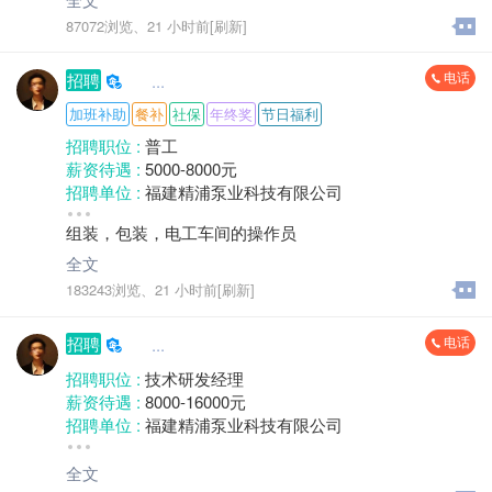
财务分析方法、金融政策、税法、预算管理、熟悉公司
工作经验 :
经验不限
87072浏览、
21 小时前[刷新]
战略、经营流程
地区 :
柘荣县 城郊乡
电话
招聘
     ...
加班补助
餐补
社保
年终奖
节日福利
招聘职位 :
普工
薪资待遇 :
5000-8000元
招聘单位 :
福建精浦泵业科技有限公司
招聘人数 :
5人
组装，包装，电工车间的操作员
性别要求 :
性别不限
年龄要求 :
50岁以下
全文
学历要求 :
学历不限
183243浏览、
21 小时前[刷新]
工作经验 :
经验不限
地区 :
柘荣县 城郊乡
电话
招聘
     ...
招聘职位 :
技术研发经理
薪资待遇 :
8000-16000元
招聘单位 :
福建精浦泵业科技有限公司
招聘人数 :
1人
性别要求 :
性别不限
全文