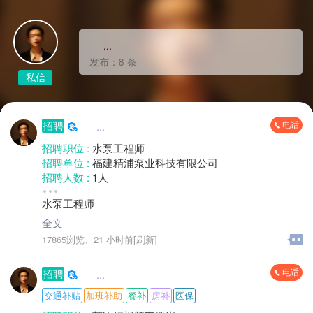
     ...
发布：8 条
私信
电话
招聘
     ...
招聘职位 :
水泵工程师
招聘单位 :
福建精浦泵业科技有限公司
招聘人数 :
1人
性别要求 :
性别不限
水泵工程师
年龄要求 :
年龄不限
学历要求 :
学历不限
全文
工作经验 :
经验不限
17865浏览、
21 小时前[刷新]
地区 :
柘荣县 双城镇
电话
招聘
     ...
交通补贴
加班补助
餐补
房补
医保