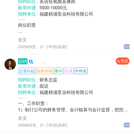
招聘职位 :
英语短视频直播岗
薪资待遇 :
5500-10000元
招聘单位 :
福建精浦泵业科技有限公司
招聘人数 :
1人
岗位职责
性别要求 :
性别不限
年龄要求 :
40岁以下
1. 负责公司英语短视频内容策划、拍摄与剪辑，聚焦水
学历要求 :
本科
全文
泵产品特点。
工作经验 :
经验不限
23359浏览、
21 小时前[刷新]
地区 :
柘荣县 城郊乡
2. 开展英语直播，向客户介绍水泵产品性能、优势及使
电话
招聘
     ...
用场景，解答客户咨询，促进产品推广与转化。
交通补贴
加班补助
餐补
社保
年终奖
3. 跟进直播及短视频数据，分析用户反馈，优化内容形
招聘职位 :
财务总监
式与推广策略，提升传播效果与客户关注度。
薪资待遇 :
面议
招聘单位 :
福建精浦泵业科技有限公司
4. 英语能力：英语四级及以上水平，具备良好的英文口
招聘人数 :
1人
语表达能力
一、工作职责：
性别要求 :
性别不限
1）制订公司的财务管理、会计核算与会计监督，把控预
年龄要求 :
年龄不限
5. 其他：对短视频运营、直播带货有兴趣，学习能力
算管理、审计监察、库管工作的规章制度和工作程序，
学历要求 :
学历不限
全文
强，能快速熟悉水泵产品知识；具备良好的沟通能力、
经批准后组织实施并监督检查落实；
工作经验 :
经验不限
33668浏览、
21 小时前[刷新]
镜头表现力及抗压能力。
2）负责公司财务信息化，财务ERP的执行监控工作；
地区 :
柘荣县 城郊乡