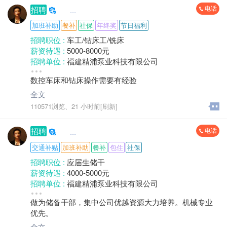
3）负责制定部门内人员资质标准，团队建设、技术培
•休息：单休制，保障合理休息时间
电话
招聘
     ...
养、提高团队业务素质；
4）负责制定公司全年度利润计划、财务规划、费用成本
加班补助
餐补
社保
年终奖
节日福利
公司主营水泵业务，拥有成熟的生产体系与海外市场渠
预算标准；
道，欢迎对跨境电商直播感兴趣、想深耕外贸领域的候
招聘职位 :
车工/钻床工/铣床
5）负责统计局、海关报送数据并处理相关证件年检手
选人加入
薪资待遇 :
5000-8000元
续；
招聘单位 :
福建精浦泵业科技有限公司
6）负责贷款行、工商、税务所需对接事项并维护与与相
招聘人数 :
5人
关部门的业务关系；
数控车床和钻床操作需要有经验
性别要求 :
性别不限
7）负责每月每季度制作合并财务报表，并根据公司运营
年龄要求 :
50岁以下
全文
情况做财务数据分析（经营数据比对、盈亏分析、现金
学历要求 :
学历不限
110571浏览、
21 小时前[刷新]
流、成本控制），提出合理性建议；
工作经验 :
1-3年
8）不定期或定期组织公司盘点工作；
地区 :
柘荣县 城郊乡
9）负责组织公司的成本管理工作。进行成本预测、控
电话
招聘
     ...
制、核算、分析和考核，降低消耗、节约费用，提高盈
交通补贴
加班补助
餐补
包住
社保
利水平，确保公司利润指标的完成；
10）审查公司经营计划及各项经济合同，并认真监督其
招聘职位 :
应届生储干
执行。参与经营战略、工程建设、产品开发、技术改造
薪资待遇 :
4000-5000元
等项目的经济效益评估和建议；
招聘单位 :
福建精浦泵业科技有限公司
11）财务部日常工作管理及高层临时交办事项。
招聘人数 :
6人
做为储备干部，集中公司优越资源大力培养。机械专业
经验要求：五年以上工业企业财务核算工作经验，财务
性别要求 :
性别不限
优先。
分析工作经验为佳；金蝶财务软件使用经验
年龄要求 :
30岁以下
知识要求：熟悉会计操作、会计操作流程与管理、熟悉
学历要求 :
大专
全文