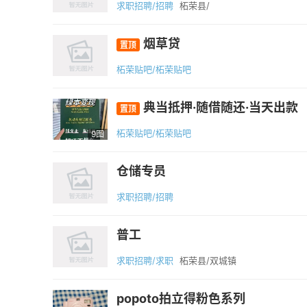
求职招聘/招聘
柘荣县/
烟草贷
置顶
柘荣贴吧/柘荣贴吧
典当抵押·随借随还·当天出款
置顶
柘荣贴吧/柘荣贴吧
9图
仓储专员
求职招聘/招聘
普工
求职招聘/求职
柘荣县/双城镇
popoto拍立得粉色系列