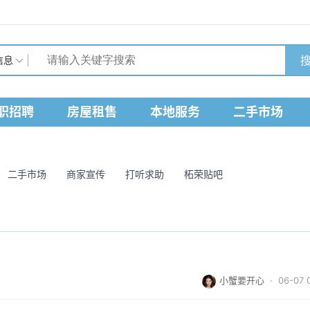
搜
信息
职招聘
房屋租售
本地服务
二手市场
二手市场
商家宣传
打听求助
柘荣贴吧
小蟹要开心
· 06-07 