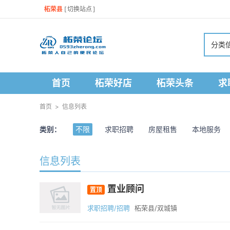
柘荣县
[
切换站点
]
分类
首页
柘荣好店
柘荣头条
求
首页
>
信息列表
类别：
不限
求职招聘
房屋租售
本地服务
信息列表
置业顾问
置顶
求职招聘/招聘
柘荣县/双城镇