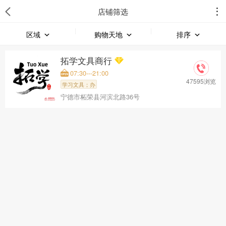
店铺筛选
区域
购物天地
排序
拓学文具商行
07:30---21:00
47595浏览
学习文具；办
宁德市柘荣县河滨北路36号