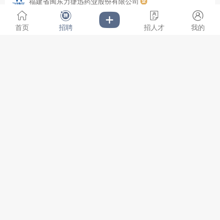
福建省闽东力捷迅药业股份有限公司
节日福利
年假
婚假
其他
首页
招聘
招人才
我的
3000-5000
QC检验员
今天
1-3年
|
招聘5人
|
城郊乡
申请
交通补贴
餐补
房补
包吃
包住
医保
社保
五险
福建省闽东力捷迅药业股份有限公司
年终奖
住房公积金
节日福利
年假
婚假
其他
面议
财务总监
今天
经验不限
|
招聘1人
|
城郊乡
申请
交通补贴
加班补助
餐补
社保
年终奖
年假
福建精浦泵业科技有限公司
5000-8000
车工/钻床工/铣床
今天
1-3年
|
招聘5人
|
城郊乡