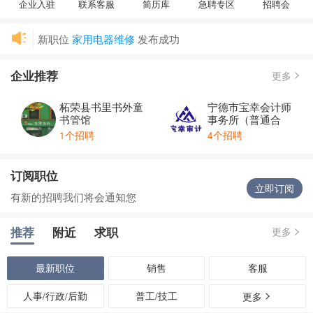
企业入驻
联系客服
简历库
急聘专区
招聘会
新职位
家用电器维修
发布成功
新职位
酒店前台
发布成功
企业推荐
新职位
前台/超市服务员
发布成功
更多
新职位
电话销售`外勤业务`客户维护
发布成功
柘荣县书里书外童
宁德市宝幸会计师
新职位
综合助理
发布成功
书管馆
事务所（普通合
伙）
宁德快易点服务有限公司
强势入驻
1个招聘
4个招聘
柘荣县书里书外童书管馆
强势入驻
宁德市宝幸会计师事务所（普通合伙）
强势入驻
订阅职位
立即订阅
有新的招聘我们将会通知您
推荐
附近
求职
更多
最新职位
销售
客服
人事/行政/后勤
普工/技工
更多