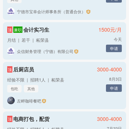
宁德市宝幸会计师事务所（普通合伙）
1500
元/月
会计实习生
顶
兼职
今天
月结
|
若干
|
柘荣县
申请
众信财务管理（宁德）有限公司
3000-4000
后厨店员
顶
8月3日
经验不限
|
招聘1人
|
柘荣县
申请
包吃
其他
左畔咖啡餐吧
3000-4000
电商打包，配货
顶
7月22日