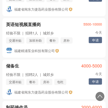
话补
包吃
包住
医保
社保
福建省闽东力捷迅药业股份有限公司
五险
年终奖
住房公积金
节日福利
年假
婚假
其他
英语短视频直播岗
5500-10000
今天
经验不限
|
招聘1人
|
城郊乡
申请
交通补贴
加班补助
餐补
房补
医保
社保
五险
年终奖
福建精浦泵业科技有限公司
住房公积金
节日福利
年假
婚假
其他
4000-5000
储备生
今天
经验不限
|
招聘2人
|
城郊乡
申请
交通补贴
餐补
房补
包吃
包住
医保
社保
五险
福建省闽东力捷迅药业股份有限公司
年终奖
住房公积金
节日福利
年假
婚假
其他
3000-6000
制药操作员