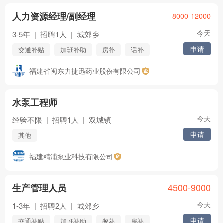
人力资源经理/副经理
8000-12000
今天
3-5年
|
招聘1人
|
城郊乡
申请
交通补贴
加班补助
房补
话补
包吃
包住
医保
社保
五险
福建省闽东力捷迅药业股份有限公司
年终奖
住房公积金
节日福利
年假
婚假
其他
水泵工程师
今天
经验不限
|
招聘1人
|
双城镇
申请
其他
福建精浦泵业科技有限公司
4500-9000
生产管理人员
今天
1-3年
|
招聘2人
|
城郊乡
申请
交通补贴
加班补助
餐补
房补