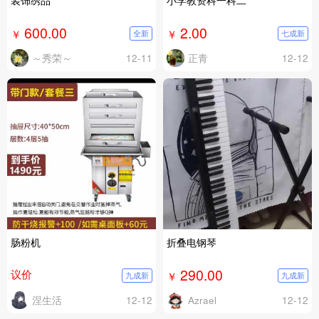
装饰绣品
小学教资科一科二
600.00
2.00
￥
￥
全新
七成新
～秀荣～
12-11
正青
12-12
肠粉机
折叠电钢琴
290.00
议价
￥
九成新
九成新
涅生活
12-12
Azrael
12-12