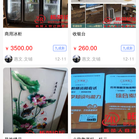
商用冰柜
收银台
3500.00
260.00
￥
￥
九成新
九成新
惠文.文铺
12-11
惠文.文铺
12-11