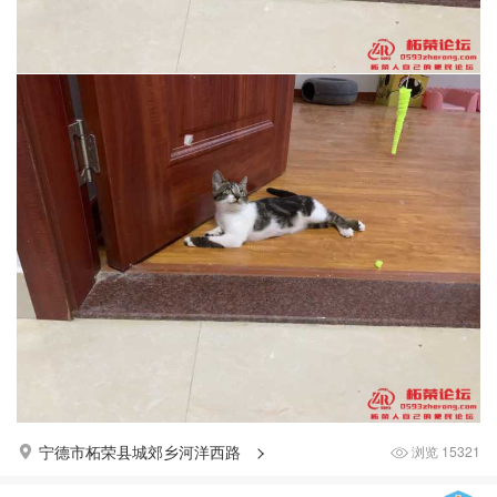
宁德市柘荣县城郊乡河洋西路
浏览
15321