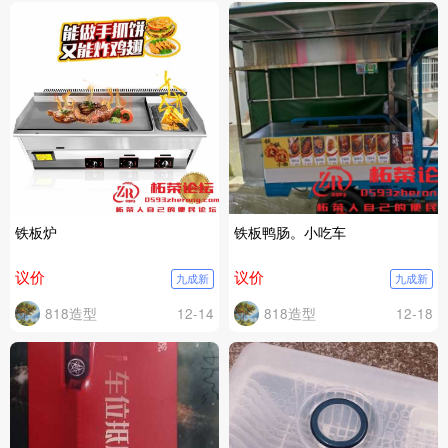
铁板炉
铁板鸭肠。小吃车
议价
议价
九成新
九成新
818造型
12-14
818造型
12-18