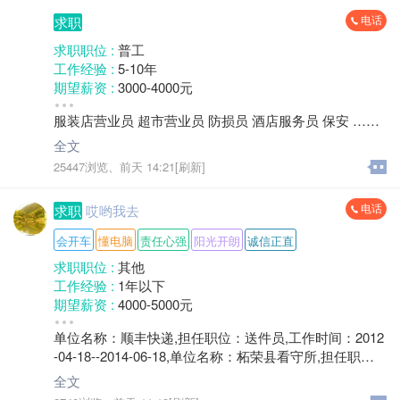
电话
求职
求职职位 :
普工
工作经验 :
5-10年
期望薪资 :
3000-4000元
地区 :
柘荣县 双城镇
服装店营业员 超市营业员 防损员 酒店服务员 保安 ……
全文
25447浏览、
前天 14:21[刷新]
电话
求职
哎哟我去
会开车
懂电脑
责任心强
阳光开朗
诚信正直
求职职位 :
其他
工作经验 :
1年以下
期望薪资 :
4000-5000元
地区 :
柘荣县
单位名称：顺丰快递,担任职位：送件员,工作时间：2012
-04-18--2014-06-18,单位名称：柘荣县看守所,担任职
位：后勤辅警,工作时间：2014-08-04--2023-11-20,工作
全文
描述：负责监区人员采购，机房日常检查，电子设备维