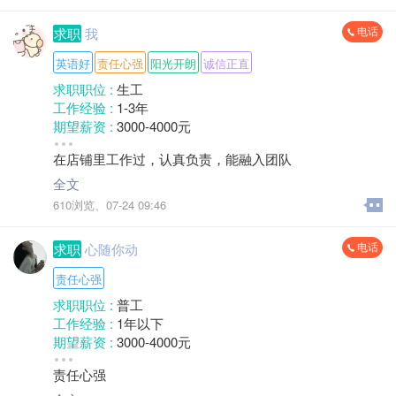
电话
求职
我
3. 配合组长核对每日产量，服从排班，能适应常规上下
班，有耐心。
英语好
责任心强
阳光开朗
诚信正直
求职职位 :
生工
4. 日常会使用手机、电脑简单打字，可快速上手表格录
工作经验 :
1-3年
入、单据打印。
期望薪资 :
3000-4000元
地区 :
柘荣县
在店铺里工作过，认真负责，能融入团队
全文
610浏览、
07-24 09:46
电话
求职
心随你动
责任心强
求职职位 :
普工
工作经验 :
1年以下
期望薪资 :
3000-4000元
地区 :
柘荣县
责任心强