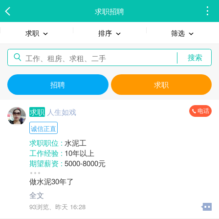
求职招聘
求职
排序
筛选
搜索
招聘
求职
电话
求职
人生如戏
诚信正直
求职职位 :
水泥工
工作经验 :
10年以上
期望薪资 :
5000-8000元
地区 :
柘荣县
做水泥30年了
全文
93浏览、
昨天 16:28