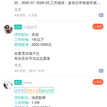
间：2025-07--2026-03,工作描述：参加日常检验常规操
作,
全文
430浏览、
6 天前
电话
求职
小葵好可
求职职位 :
其他
工作经验 :
1年以下
期望薪资 :
2000-3000元
地区 :
柘荣县
在蜜雪冰城干过
有在音乐节当过志愿者
全文
491浏览、
08-01 12:41
电话
求职
clover
会开车
责任心强
诚信正直
求职职位 :
地质勘察
工作经验 :
1-3年