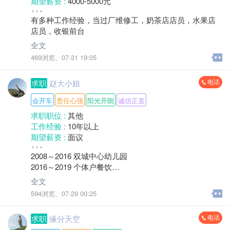
期望薪资 :
4000-5000元
地区 :
柘荣县
有多种工作经验，当过厂维修工，奶茶店店员，水果店
店员，收银前台
全文
469浏览、
07-31 19:05
电话
求职
赵大小姐
会开车
责任心强
阳光开朗
诚信正直
求职职位 :
其他
工作经验 :
10年以上
期望薪资 :
面议
地区 :
柘荣县
2008～2016 双城中心幼儿园
2016～2019 个体户餐饮
2019～2026 闽祥旺建设职员
全文
594浏览、
07-29 00:25
电话
求职
缘分天空