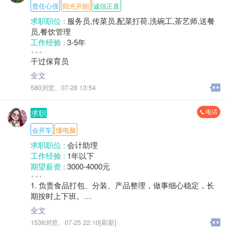
责任心强
阳光开朗
诚信正直
求职职位 :
服务员,传菜员,配菜打荷,洗碗工,茶艺师,送餐
员,餐饮管理
工作经验 :
3-5年
期望薪资 :
3000-4000元
干过保育员
地区 :
柘荣县
全文
580浏览、
07-28 13:54
电话
求职
会开车
懂电脑
求职职位 :
会计助理
工作经验 :
1年以下
期望薪资 :
3000-4000元
地区 :
柘荣县
1. 负责食品打包、分装、产品整理，做事细心稳定，长
期按时上下班。
全文
2. 日常统计手头货品数量，简单登记数目，会手写台
1538浏览、
07-25 22:10[刷新]
账。