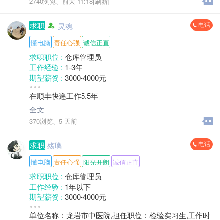
2740浏览、
前天 11:18[刷新]
护,单位名称：柘荣县公安局,担任职位：辅警,工作时间：
2023-11-23--至 今,工作描述：负责设备问题排查，会议
电话
求职
灵魂
系统维护,
懂电脑
责任心强
诚信正直
求职职位 :
仓库管理员
工作经验 :
1-3年
期望薪资 :
3000-4000元
地区 :
柘荣县 双城镇
在顺丰快递工作5.5年
全文
370浏览、
5 天前
电话
求职
殇璃
懂电脑
责任心强
阳光开朗
诚信正直
求职职位 :
仓库管理员
工作经验 :
1年以下
期望薪资 :
3000-4000元
地区 :
柘荣县
单位名称：龙岩市中医院,担任职位：检验实习生,工作时