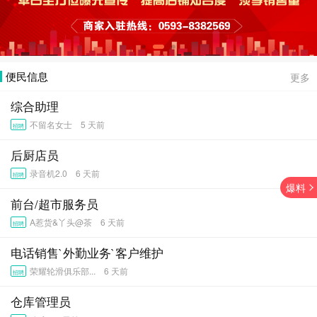
便民信息
更多
综合助理
不留名女士 5 天前
招聘
后厨店员
录音机2.0 6 天前
招聘
爆料
前台/超市服务员
A惹货&丫头@茶 6 天前
招聘
电话销售`外勤业务`客户维护
荣耀轮滑俱乐部... 6 天前
招聘
仓库管理员