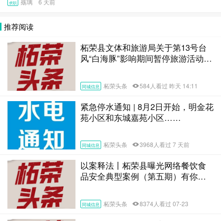
殇璃 6 天前
求职
推荐阅读
柘荣县文体和旅游局关于第13号台
风“白海豚”影响期间暂停旅游活动的
通告
柘荣头条
584人看过 昨天 14:11
同城信息
紧急停水通知 | 8月2日开始，明金花
苑小区和东城嘉苑小区……
柘荣头条
3968人看过 7 天前
同城信息
以案释法丨柘荣县曝光网络餐饮食
品安全典型案例（第五期）有你认
识的吗？
柘荣头条
8374人看过 07-23
同城信息