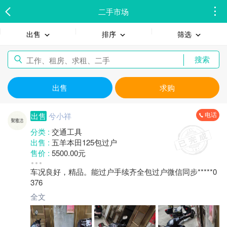
二手市场
出售
排序
筛选
搜索
出售
求购
电话
出售
兮小祥
分类 :
交通工具
出售 :
五羊本田125包过户
售价 :
5500.00元
成色 :
九成新
车况良好，精品。能过户手续齐全包过户微信同步*****0
地区 :
柘荣县 城郊乡
376
全文