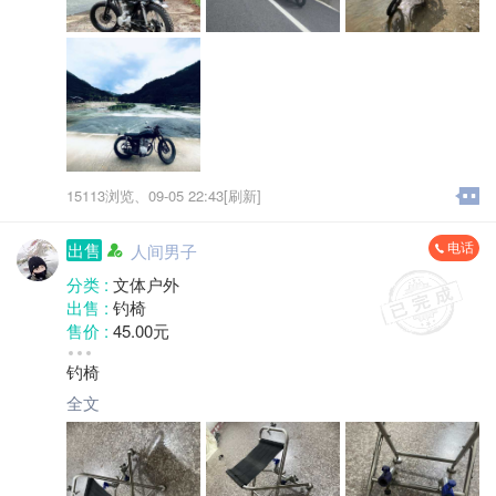
15113浏览、
09-05 22:43[刷新]
电话
出售
人间男子
分类 :
文体户外
出售 :
钓椅
售价 :
45.00元
成色 :
九成新
钓椅
地区 :
柘荣县
全文