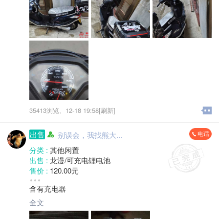
35413浏览、
12-18 19:58[刷新]
电话
出售
别误会，我找熊大...
分类 :
其他闲置
出售 :
龙漫/可充电锂电池
售价 :
120.00元
成色 :
全新
含有充电器
地区 :
柘荣县
全文