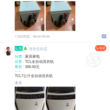
使用2次 很新。适合玩休闲钓、野钓。日常装饵料各种都
可以搞定、钓箱太多了放不下了、#都市休闲钓竿 #户外
装备升级啦 #春日开挂 出钓鱼装备
11523浏览、
08-24 06:49
电话
出售
游先生的店
分类 :
家具家电
出售 :
TCL全自动洗衣机
售价 :
390.00元
成色 :
七成新
TCL7公斤全自动洗衣机
地区 :
柘荣县
全文